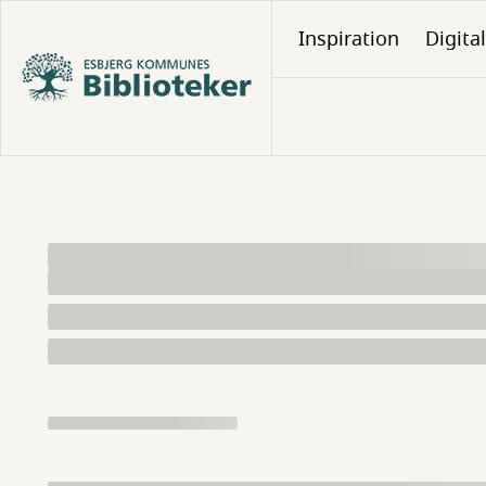
Gå
Inspiration
Digita
til
hovedindhold