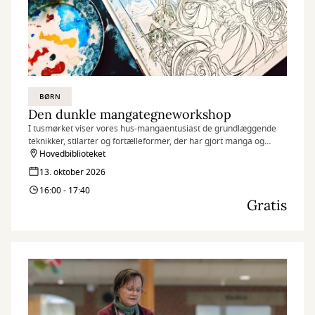
BØRN
Den dunkle mangategneworkshop
I tusmørket viser vores hus-mangaentusiast de grundlæggende
teknikker, stilarter og fortælleformer, der har gjort manga og
anime til globale fænomener.
Hovedbiblioteket
13. oktober 2026
16:00 - 17:40
Gratis