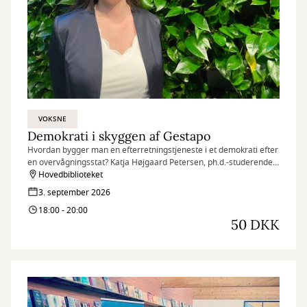
VOKSNE
Demokrati i skyggen af Gestapo
Hvordan bygger man en efterretningstjeneste i et demokrati efter
en overvågningsstat? Katja Højgaard Petersen, ph.d.-studerende
ved SDU, belyser de dilemmaer, vesttyskerne stod i efter Anden
Hovedbiblioteket
Verdenskrig. Om valget mellem sikkerhed og frihed, kampen mod
3. september 2026
højreekstremisme og frygten for et nyt Gestapo.
18:00 - 20:00
50 DKK