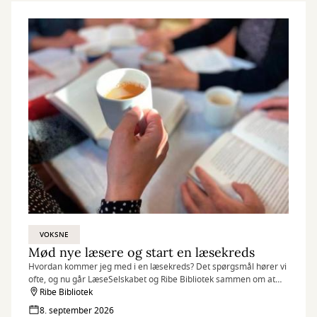
VOKSNE
Mød nye læsere og start en læsekreds
Hvordan kommer jeg med i en læsekreds? Det spørgsmål hører vi
ofte, og nu går LæseSelskabet og Ribe Bibliotek sammen om at
arrangere en aften for alle, der kunne tænke sig at dele deres
Ribe Bibliotek
læseoplevelser med andre.
8. september 2026