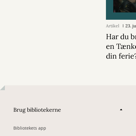
Artikel
23. j
Har du b
en Tænk
din ferie
Brug bibliotekerne
Bibliotekets app