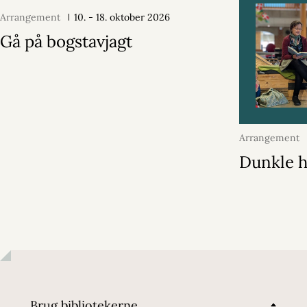
Arrangement
10. - 18. oktober 2026
Gå på bogstavjagt
Arrangement
2026
Dunkle h
Brug bibliotekerne