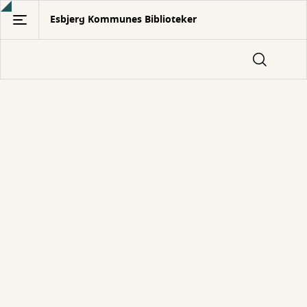
Gå
Esbjerg Kommunes Biblioteker
til
hovedindhold