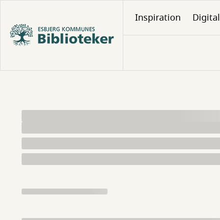
Gå
Inspiration
Digita
til
hovedindhold