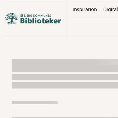
Gå
Inspiration
Digita
til
hovedindhold