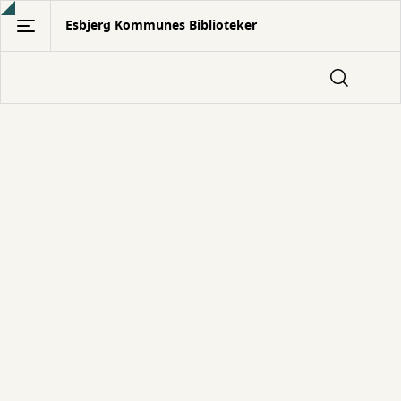
Gå
Esbjerg Kommunes Biblioteker
til
hovedindhold