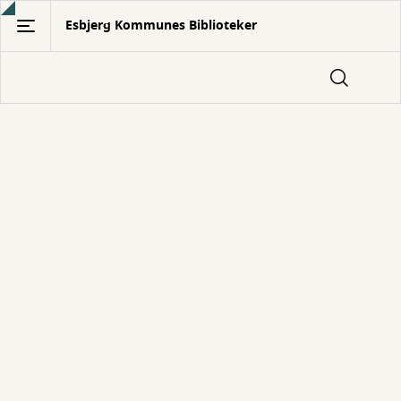
Gå
Esbjerg Kommunes Biblioteker
til
hovedindhold