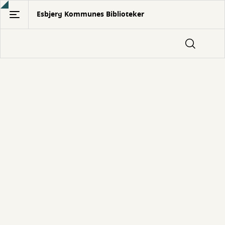
Gå
Esbjerg Kommunes Biblioteker
til
hovedindhold