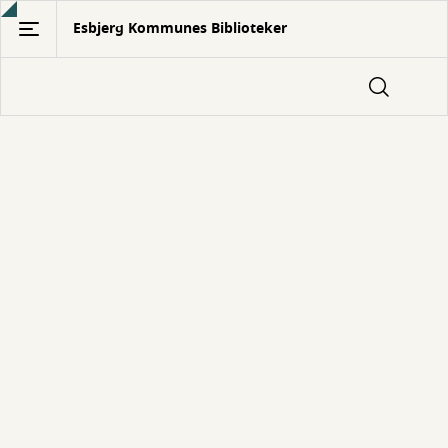
Gå
Esbjerg Kommunes Biblioteker
til
hovedindhold