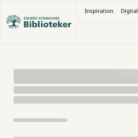
Gå
Inspiration
Digita
til
hovedindhold