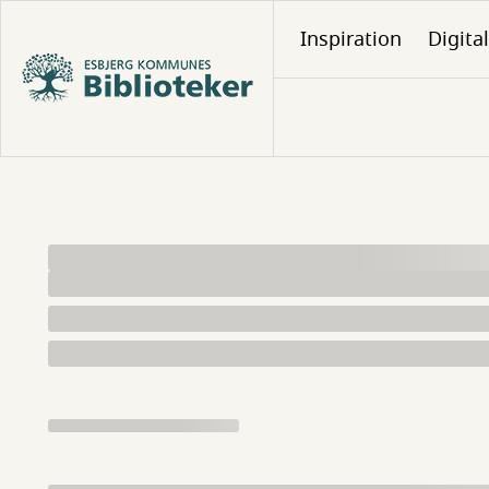
Gå
Inspiration
Digita
til
hovedindhold