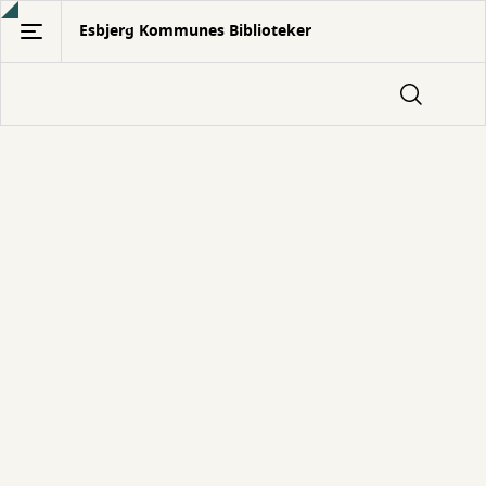
Gå
Esbjerg Kommunes Biblioteker
til
hovedindhold