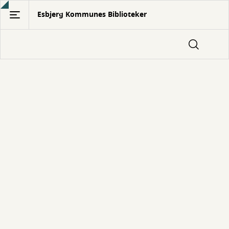
Gå
Esbjerg Kommunes Biblioteker
til
hovedindhold