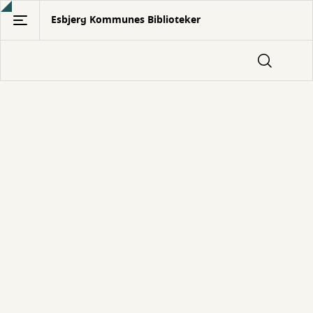
Gå
Esbjerg Kommunes Biblioteker
til
hovedindhold