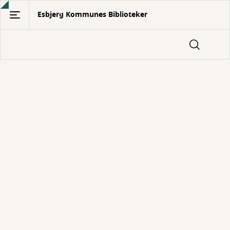
Gå
Esbjerg Kommunes Biblioteker
til
hovedindhold