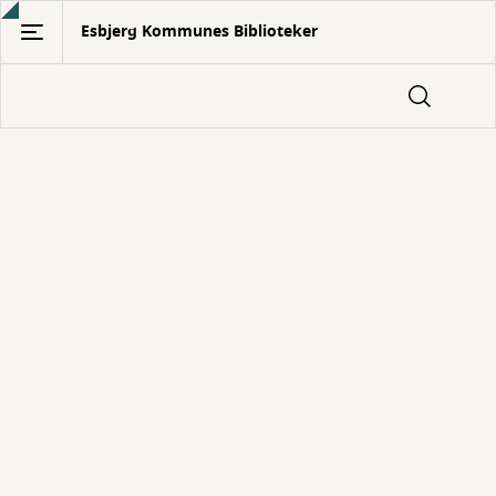
Gå
Esbjerg Kommunes Biblioteker
til
hovedindhold