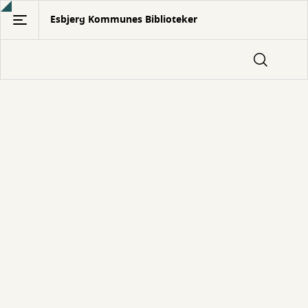
Gå
Esbjerg Kommunes Biblioteker
til
hovedindhold