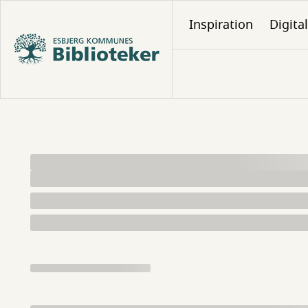
Gå
Inspiration
Digita
til
hovedindhold