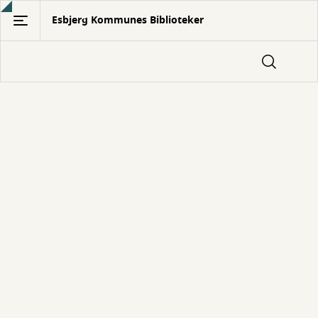
Gå
Esbjerg Kommunes Biblioteker
til
hovedindhold