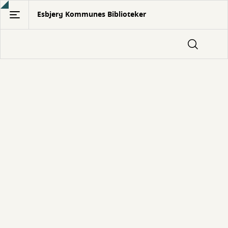
Gå
Esbjerg Kommunes Biblioteker
til
hovedindhold