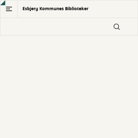
Gå
Esbjerg Kommunes Biblioteker
til
hovedindhold