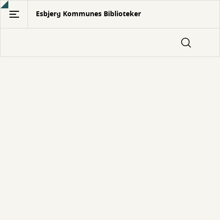
Gå
Esbjerg Kommunes Biblioteker
til
hovedindhold