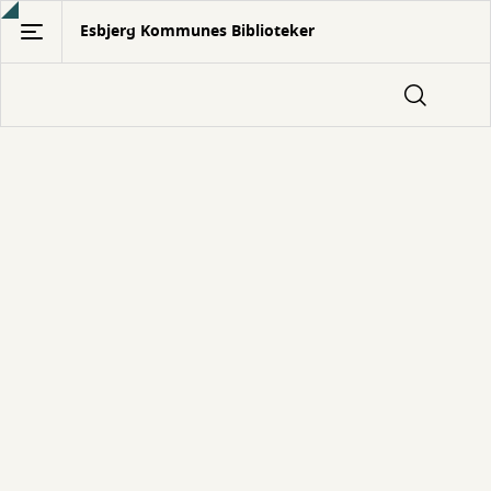
Gå
Esbjerg Kommunes Biblioteker
til
hovedindhold