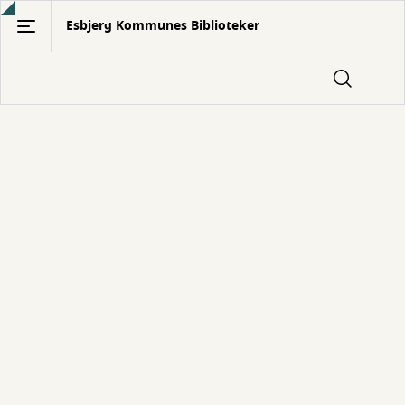
Gå
Esbjerg Kommunes Biblioteker
til
hovedindhold