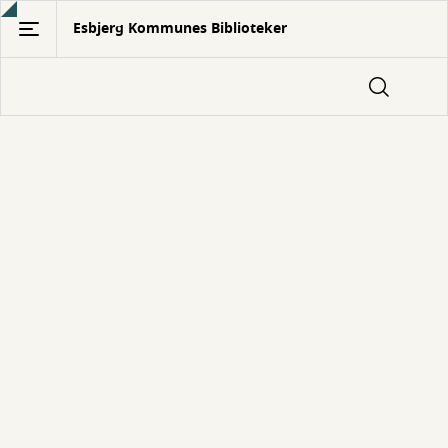
Gå
Esbjerg Kommunes Biblioteker
til
hovedindhold