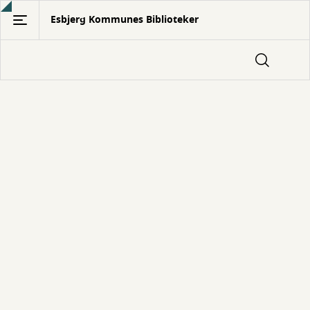
Gå
Esbjerg Kommunes Biblioteker
til
hovedindhold