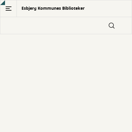
Gå
Esbjerg Kommunes Biblioteker
til
hovedindhold