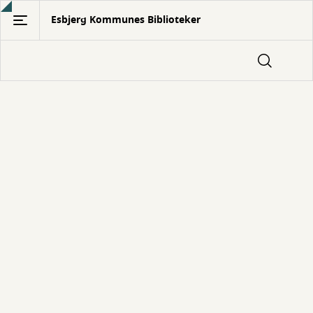
Gå
Esbjerg Kommunes Biblioteker
til
hovedindhold