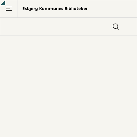
Gå
Esbjerg Kommunes Biblioteker
til
hovedindhold