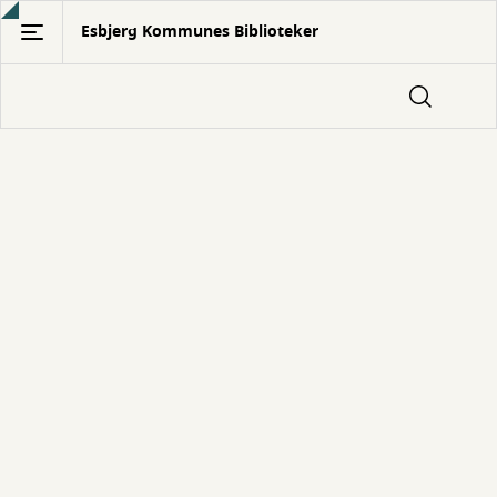
Gå
Esbjerg Kommunes Biblioteker
til
hovedindhold