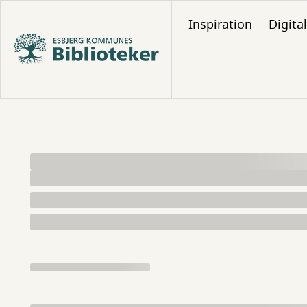
Gå
Inspiration
Digita
til
hovedindhold