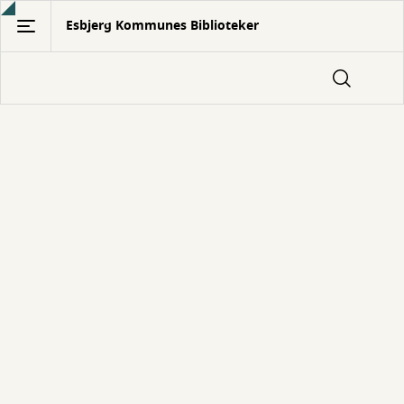
Gå
Esbjerg Kommunes Biblioteker
til
hovedindhold