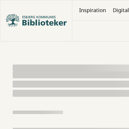
Gå
Inspiration
Digita
til
hovedindhold