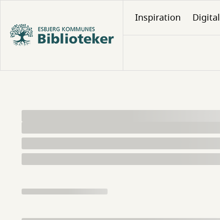
Gå
Inspiration
Digita
til
hovedindhold