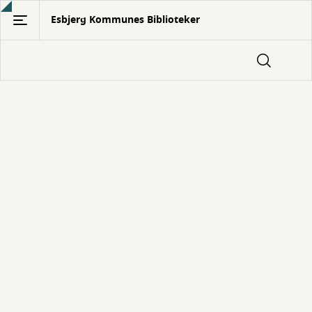
Gå
Esbjerg Kommunes Biblioteker
til
hovedindhold