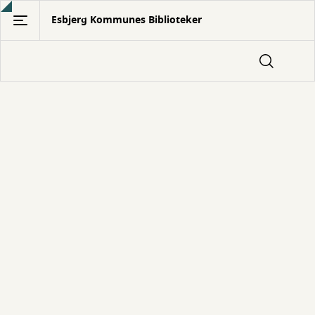
Gå
Esbjerg Kommunes Biblioteker
til
hovedindhold