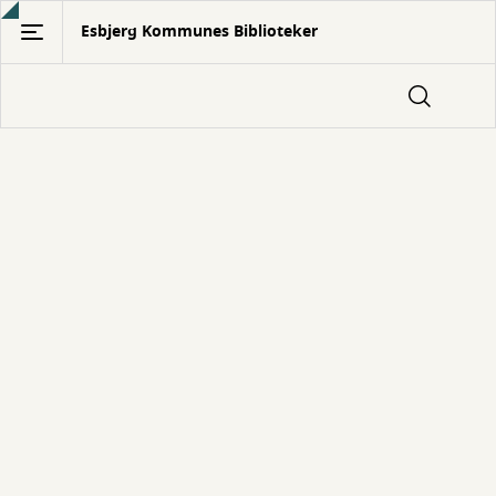
Gå
Esbjerg Kommunes Biblioteker
til
hovedindhold