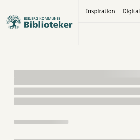
Gå
Inspiration
Digita
til
hovedindhold