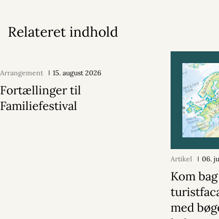
Relateret indhold
Arrangement
15. august 2026
Fortællinger til
Familiefestival
Artikel
06. j
Kom bag
turistfa
med bøge