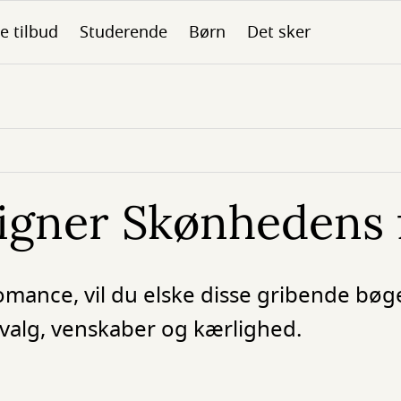
le tilbud
Studerende
Børn
Det sker
ligner Skønhedens 
romance, vil du elske disse gribende bø
valg, venskaber og kærlighed.