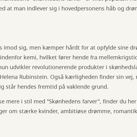
ed at man indlever sig i hovedpersonens håb og drøm
.
ds imod sig, men kæmper hårdt for at opfylde sine
 indenfor kemi, hvilket fører hende fra mellemkrigstid
hun udvikler revolutionerende produkter i skønhedsla
Helena Rubinstein. Også kærligheden finder sin vej,
ig står hendes fremtid på vaklende grund.
æse mere i stil med "Skønhedens farver", finder du her 
inger om stærke kvinder, ambitiøse drømme, romanti