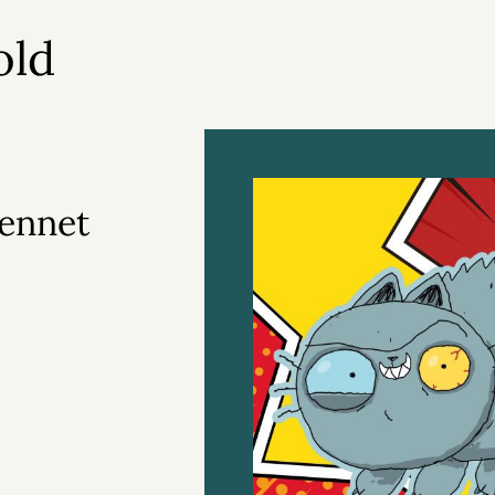
old
Bennet