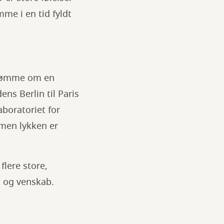
me i en tid fyldt
 drømme om en
ens Berlin til Paris
boratoriet for
 men lykken er
flere store,
k og venskab.