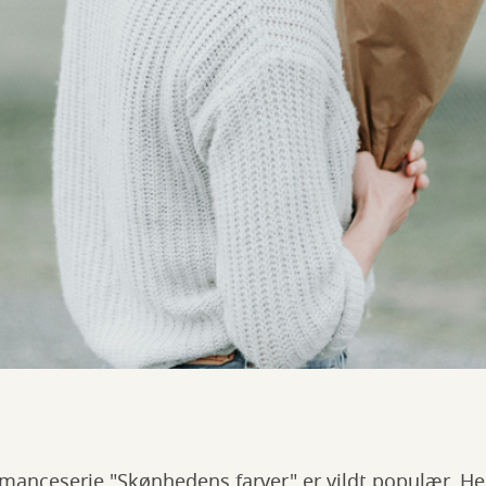
nceserie "Skønhedens farver" er vildt populær. Her 