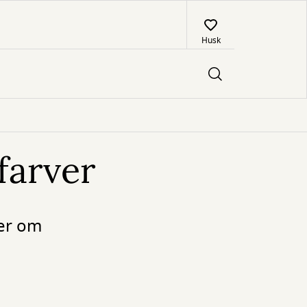
Husk
farver
ger om