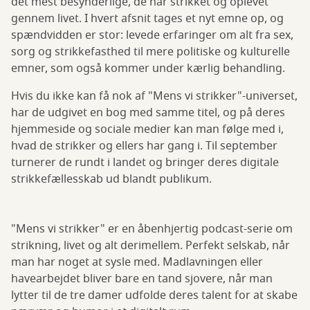
det mest besynderlige, de har strikket og oplevet
gennem livet. I hvert afsnit tages et nyt emne op, og
spændvidden er stor: levede erfaringer om alt fra sex,
sorg og strikkefasthed til mere politiske og kulturelle
emner, som også kommer under kærlig behandling.
Hvis du ikke kan få nok af "Mens vi strikker"-universet,
har de udgivet en bog med samme titel, og på deres
hjemmeside og sociale medier kan man følge med i,
hvad de strikker og ellers har gang i. Til september
turnerer de rundt i landet og bringer deres digitale
strikkefællesskab ud blandt publikum.
"Mens vi strikker" er en åbenhjertig podcast-serie om
strikning, livet og alt derimellem. Perfekt selskab, når
man har noget at sysle med. Madlavningen eller
havearbejdet bliver bare en tand sjovere, når man
lytter til de tre damer udfolde deres talent for at skabe