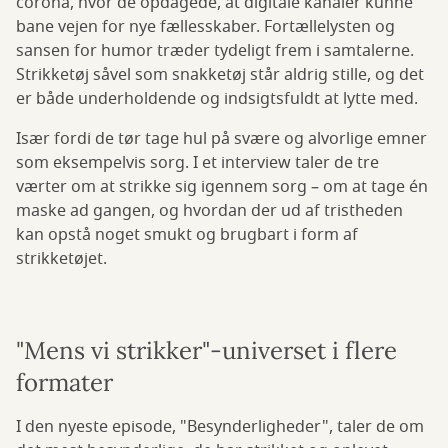
corona, hvor de opdagede, at digitale kanaler kunne
bane vejen for nye fællesskaber. Fortællelysten og
sansen for humor træder tydeligt frem i samtalerne.
Strikketøj såvel som snakketøj står aldrig stille, og det
er både underholdende og indsigtsfuldt at lytte med.
Især fordi de tør tage hul på svære og alvorlige emner
som eksempelvis sorg. I et interview taler de tre
værter om at strikke sig igennem sorg – om at tage én
maske ad gangen, og hvordan der ud af tristheden
kan opstå noget smukt og brugbart i form af
strikketøjet.
"Mens vi strikker"-universet i flere
formater
I den nyeste episode, "Besynderligheder", taler de om