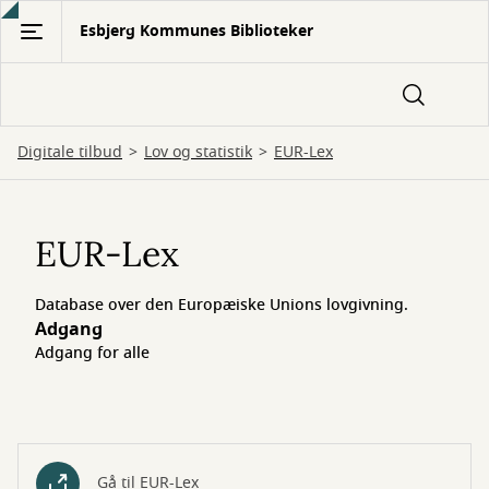
Gå
Esbjerg Kommunes Biblioteker
til
hovedindhold
Digitale tilbud
Lov og statistik
EUR-Lex
EUR-
Lex
EUR-Lex
Database over den Europæiske Unions lovgivning.
Adgang
Adgang for alle
Gå til EUR-Lex