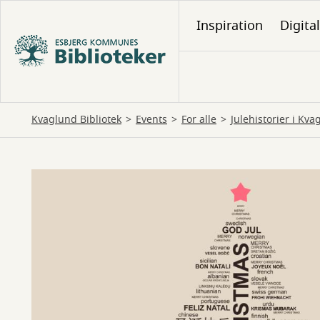
Gå
Inspiration
Digita
til
hovedindhold
Kvaglund Bibliotek
Events
For alle
Julehistorier i Kv