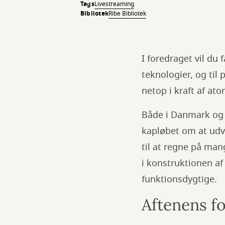
Tags
Livestreaming
Bibliotek
Ribe Bibliotek
I foredraget vil du 
teknologier, og til
netop i kraft af ato
Både i Danmark og i
kapløbet om at udv
til at regne på man
i konstruktionen af
funktionsdygtige.
Aftenens f