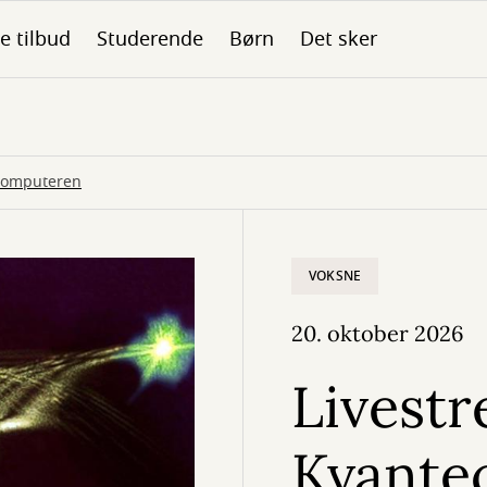
le tilbud
Studerende
Børn
Det sker
ecomputeren
VOKSNE
20. oktober 2026
Livestr
Kvante