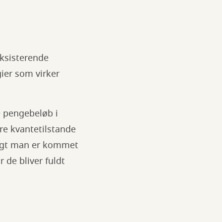
eksisterende
gier som virker
e pengebeløb i
e kvantetilstande
langt man er kommet
 de bliver fuldt