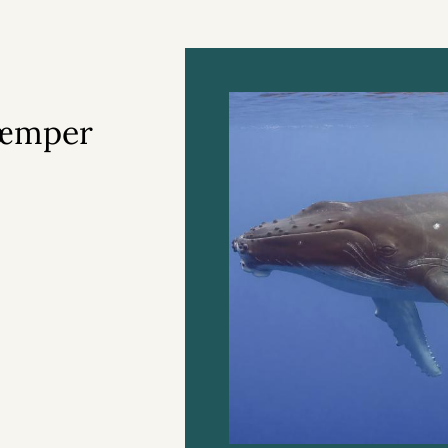
kæmper