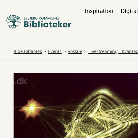
Gå
Inspiration
Digita
til
hovedindhold
Ribe Bibliotek
Events
Voksne
Livestreaming - Kvant