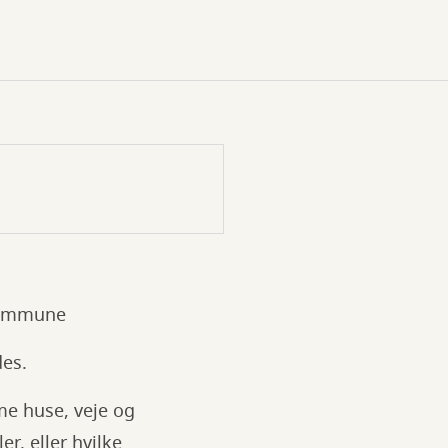
 Kommune
des.
e huse, veje og
er, eller hvilke