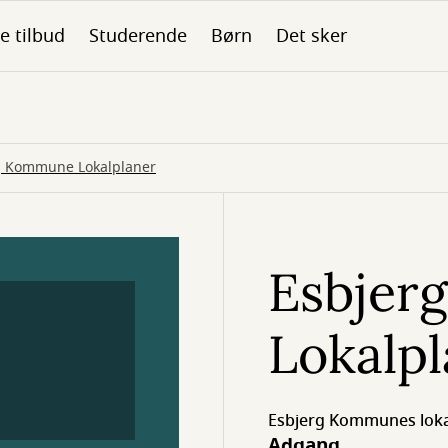
le tilbud
Studerende
Børn
Det sker
g Kommune Lokalplaner
Esbjer
Lokalp
Esbjerg Kommunes loka
Adgang