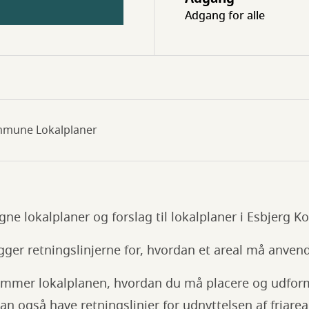
Adgang for alle
ommune Lokalplaner
gne lokalplaner og forslag til lokalplaner i Esbjerg
gger retningslinjerne for, hvordan et areal må anven
mmer lokalplanen, hvordan du må placere og udform
kan også have retningslinjer for udnyttelsen af friareal