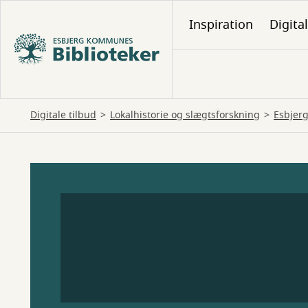
Gå
Inspiration
Digita
til
hovedindhold
Digitale tilbud
Lokalhistorie og slægtsforskning
Esbjer
Esbjerg
Kommune
Lokalplaner