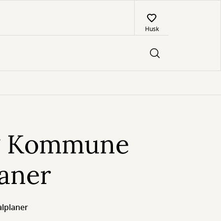
Husk
g Kommune
laner
lplaner