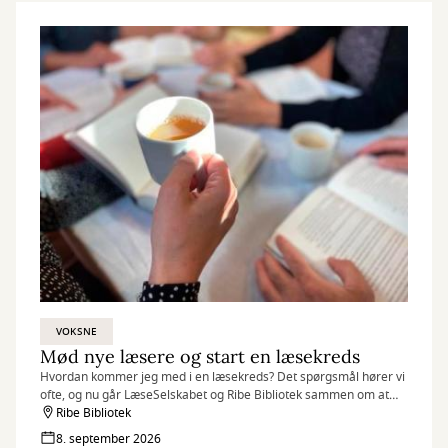
VOKSNE
Mød nye læsere og start en læsekreds
Hvordan kommer jeg med i en læsekreds? Det spørgsmål hører vi
ofte, og nu går LæseSelskabet og Ribe Bibliotek sammen om at
arrangere en aften for alle, der kunne tænke sig at dele deres
Ribe Bibliotek
læseoplevelser med andre.
8. september 2026