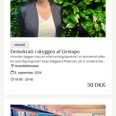
VOKSNE
Demokrati i skyggen af Gestapo
Hvordan bygger man en efterretningstjeneste i et demokrati efter
en overvågningsstat? Katja Højgaard Petersen, ph.d.-studerende
ved SDU, belyser de dilemmaer, vesttyskerne stod i efter Anden
Hovedbiblioteket
Verdenskrig. Om valget mellem sikkerhed og frihed, kampen mod
3. september 2026
højreekstremisme og frygten for et nyt Gestapo.
18:00 - 20:00
50 DKK