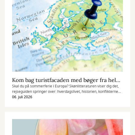
Kom bag turistfacaden med bøger fra hele Europa
Skal du på sommerferie i Europa? Skønlitteraturen viser dig det,
rejseguiden springer over: hverdagslivet, historien, konflikterne
og menneskene bag de smukke gader, strande og seværdigheder.
06. juli 2026