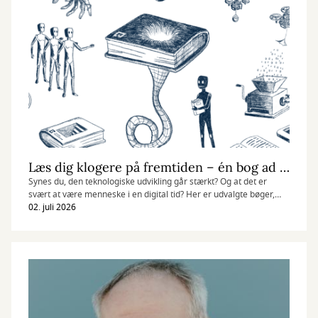
Læs dig klogere på fremtiden – én bog ad gangen
Synes du, den teknologiske udvikling går stærkt? Og at det er
svært at være menneske i en digital tid? Her er udvalgte bøger,
der giver stof til eftertanke, nuanceret viden og nyt perspektiv.
02. juli 2026