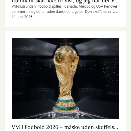
Danmark skal ikke til VM, og jeg har det FINT!
VM-slutrunden i fodbold spilles i Canada, Mexico og USA henover
sommeren, og det er uden dansk deltagelse. Den skuffelse er vi
selvfølgelig kommet os over.
11. juni 2026
VM i Fodbold 2026 – måske uden skuffelser?