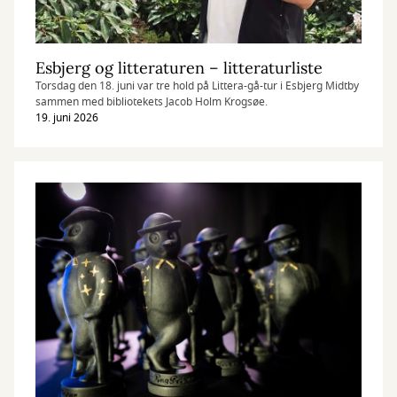
Esbjerg og litteraturen – litteraturliste
Torsdag den 18. juni var tre hold på Littera-gå-tur i Esbjerg Midtby
sammen med bibliotekets Jacob Holm Krogsøe.
19. juni 2026