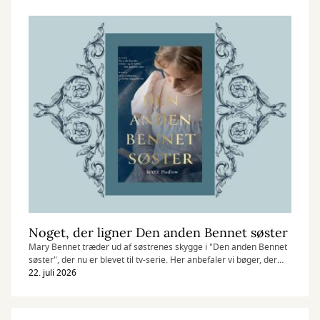
Noget, der ligner Den anden Bennet søster
Mary Bennet træder ud af søstrenes skygge i "Den anden Bennet
søster", der nu er blevet til tv-serie. Her anbefaler vi bøger, der
digter videre på Jane Austens klassikere.
22. juli 2026