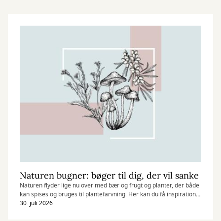
Naturen bugner: bøger til dig, der vil sanke
Naturen flyder lige nu over med bær og frugt og planter, der både
kan spises og bruges til plantefarvning. Her kan du få inspiration
til, hvad du kan samle i sensommeren.
30. juli 2026