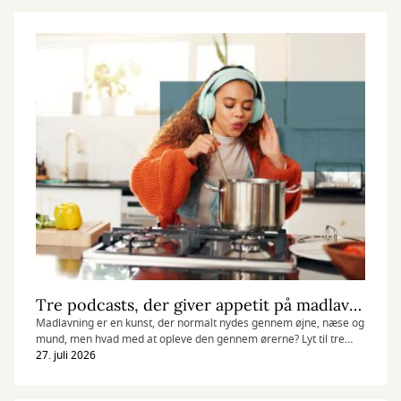
Tre podcasts, der giver appetit på madlavning
Madlavning er en kunst, der normalt nydes gennem øjne, næse og
mund, men hvad med at opleve den gennem ørerne? Lyt til tre
gastronomiske podcasts, der oversætter kulinariske oplevelser til
27. juli 2026
sjov, appetitvækkende og underholdende lyd.