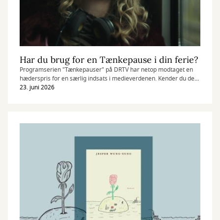
Har du brug for en Tænkepause i din ferie?
Programserien "Tænkepauser" på DRTV har netop modtaget en
hæderspris for en særlig indsats i medieverdenen. Kender du den
populære bogserie fra Aarhus Universitet?
23. juni 2026