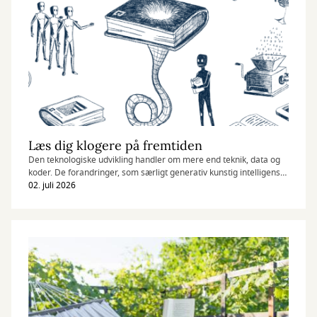
Læs dig klogere på fremtiden
Den teknologiske udvikling handler om mere end teknik, data og
koder. De forandringer, som særligt generativ kunstig intelligens
medfører, påvirker os som mennesker og samfund på et dybere
02. juli 2026
plan.