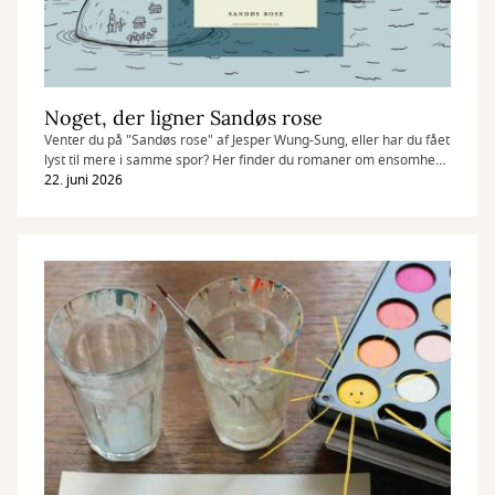
Noget, der ligner Sandøs rose
Venter du på "Sandøs rose" af Jesper Wung-Sung, eller har du fået
lyst til mere i samme spor? Her finder du romaner om ensomhed,
længsel og historier, der bliver set fra nye vinkler.
22. juni 2026