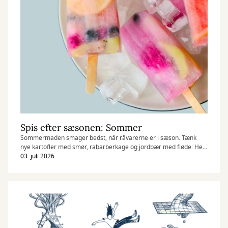
Spis efter sæsonen: Sommer
Sommermaden smager bedst, når råvarerne er i sæson. Tænk
nye kartofler med smør, rabarberkage og jordbær med fløde. Her
finder du kogebøger til lette serveringer, mad under åben himmel
03. juli 2026
og søde afslutninger.