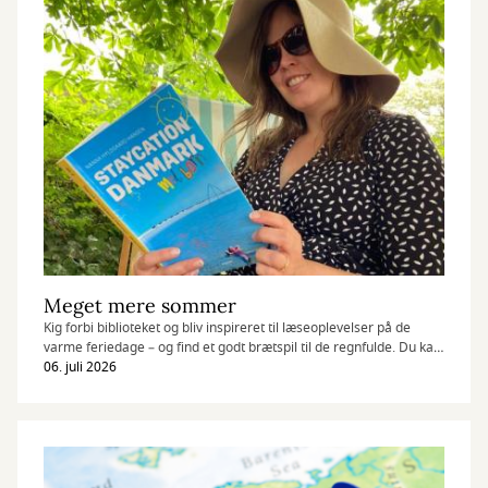
Meget mere sommer
Kig forbi biblioteket og bliv inspireret til læseoplevelser på de
varme feriedage – og find et godt brætspil til de regnfulde. Du kan
låne læse- og lytteoplevelser til hele familien, uanset om I er til
06. juli 2026
sport, lækre madopskrifter eller spændende rejselitteratur.