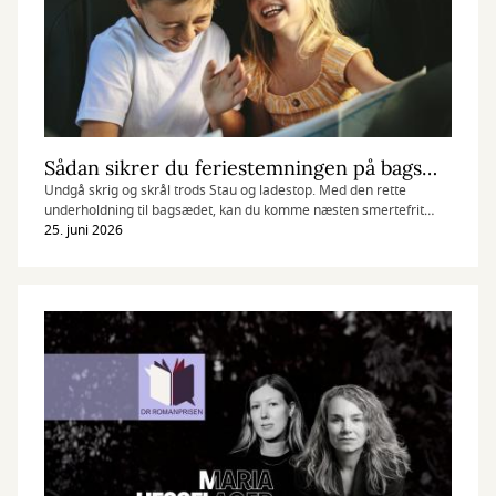
Sådan sikrer du feriestemningen på bagsædet
Undgå skrig og skrål trods Stau og ladestop. Med den rette
underholdning til bagsædet, kan du komme næsten smertefrit
igennem bilturen med børn.
25. juni 2026