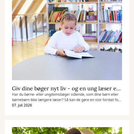
Giv dine bøger nyt liv - og en ung læser en ny mulighed
Har du børne- eller ungdomsbøger stående, som dine børn eller
børnebørn ikke længere læser? Så kan de gøre en stor forskel for
børn og unge i udsatte livssituationer. Hovedbiblioteket i Esbjerg
07. juli 2026
er blevet indsamlingssted for organisationen Læs for Livet, som
giver bøger videre til børn og unge over hele landet.